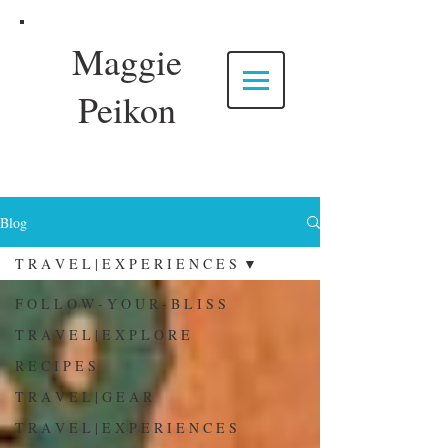
Maggie
Peikon
Blog
T R A V E L | E X P E R I E N C E S
F O L L O W - Y O U R - B L I S S
T R A V E L | E X P L O R E
R E C I P E S
T R A V E L | G E A R
T R A V E L | E X P E R I E N C E S